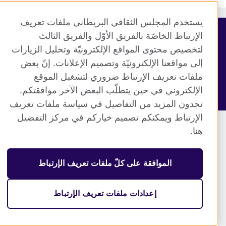
يستخدم المجلس الثقافي البريطاني ملفات تعريف
الإرتباط الخاصّة بالفريق الأوّل والفريق الثالث
© 2026 British Council
لتخصيص محتوى المواقع الإلكترونيّة وتحليل الزيارات
منظمة المملكة المتحدة الدولية للعلاقات الثقافية والفرص
إلى مواقعنا الإلكترونيّة وتصميم الإعلانات. إنّ بعض
التعليمية. جمعية خيرية مسجلة تحت رقم 209131 (إنجلترا وويلز)
ملفات تعريف الإرتباط ضروري لتشغيل الموقع
وSC03773 (اسكتلندا).
الإلكتروني في حين يتطلّب البعض الآخر موافقتكم.
تجدون المزيد من التفاصيل في سياسة ملفات تعريف
الإرتباط ويمكنكم تصميم خياركم في مركز التفضيل
هنا.
الموافقة على كلّ ملفات تعريف الإرتباط
إعدادات ملفات تعريف الإرتباط