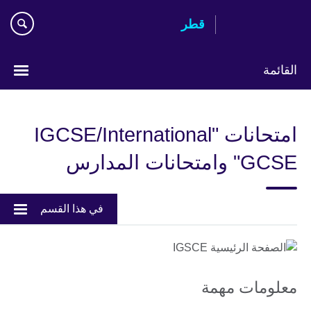
Skip
قطر
to
main
content
القائمة
اختر
لغتك
امتحانات "IGCSE/International
GCSE" وامتحانات المدارس
في هذا القسم
معلومات مهمة