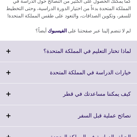
كما يمكنك الحصول على الكثير من النصائح حول الدراسة في
المملكة المتحدة بدءاً من اختيار الدورة الدراسية، وحتى التخطيط
للسفر، وتكوين الصداقات، والتعود على طقس المملكة المتحدة!
لم لا تنضم إلينا عبر صفحتنا على
الفيسبوك
أيضاً؟
Click
لماذا تختار التعليم في المملكة المتحدة؟
to
expand.
More
Click
خيارات الدراسة في المملكة المتحدة
information
to
available.
expand.
More
Click
كيف يمكننا مساعدتك في قطر
information
to
available.
expand.
More
Click
نصائح عملية قبل السفر
information
to
available.
expand.
More
Click
الحياة والدراسة في المملكة المتحدة