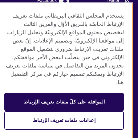
Facebook
Twitter
Instagram
RSS
يستخدم المجلس الثقافي البريطاني ملفات تعريف
الإرتباط الخاصّة بالفريق الأوّل والفريق الثالث
TikTok
لتخصيص محتوى المواقع الإلكترونيّة وتحليل الزيارات
إلى مواقعنا الإلكترونيّة وتصميم الإعلانات. إنّ بعض
ملفات تعريف الإرتباط ضروري لتشغيل الموقع
الإلكتروني في حين يتطلّب البعض الآخر موافقتكم.
موقع المجلس الثقافي البريطاني العالمي
تجدون المزيد من التفاصيل في سياسة ملفات تعريف
الخصوصية وشروط الاستخدام
الإرتباط ويمكنكم تصميم خياركم في مركز التفضيل
ملفات تعريف الإرتباط
هنا.
خريطة الموقع
الموافقة على كلّ ملفات تعريف الإرتباط
© 2026 British Council
منظمة المملكة المتحدة الدولية للعلاقات الثقافية والفرص
التعليمية. جمعية خيرية مسجلة تحت رقم 209131 (إنجلترا وويلز)
إعدادات ملفات تعريف الإرتباط
وSC03773 (اسكتلندا).