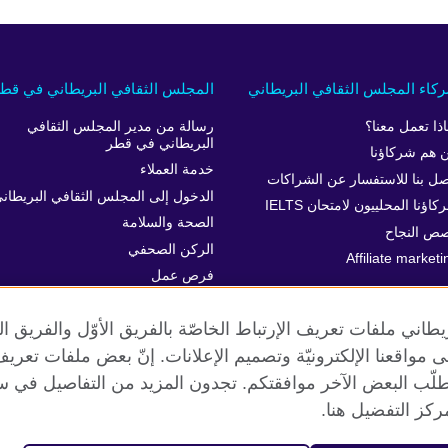
كاء المجلس الثقافي البريطاني
المجلس الثقافي البريطاني في قط
اذا تعمل معنا؟
رسالة من مدير المجلس الثقافي
البريطاني في قطر
 هم شركاؤنا
خدمة العملاء
صل بنا للاستفسار عن الشراكات
الدخول إلى المجلس الثقافي البريطان
اؤنا المحلييون لامتحان IELTS
الصحة والسلامة
ص النجاح
الركن الصحفي
Affiliate marketi
فرص عمل
المساواة والتنوع والإدماج
طاني ملفات تعريف الإرتباط الخاصّة بالفريق الأوّل والفريق 
 إلى مواقعنا الإلكترونيّة وتصميم الإعلانات. إنّ بعض ملفات تع
طلّب البعض الآخر موافقتكم. تجدون المزيد من التفاصيل في س
الخصوصية وشروط الاستخدام
ملفات تعريف الإرتباط
خريطة الموق
كز التفضيل هنا.