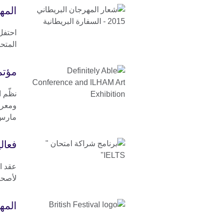
المهر
المتحدة مستق
مؤتم
نظّم 
مارس 15
فعالية "IELTS" السنوية ال
لأصحاب 
المهر