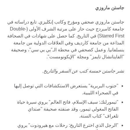
جاستن ماروزي
جاستن ماروزي صحفي ومؤرخ وكاتب إنكليزي. تابع دراساته في
جامعة كامبردج حيث حاز على مرتبة الشرف الأولى (Double-
Starred First) في التاريخ. كما حصل على شهادات في الصحافة
المذاعة من جامعة كارديف وفي العلاقات الدولية من جامعة
بنسلفانيا. وعمل كصحفي في محطة الـ"بي بي سي"، وصحيفة
"الفاينانشال تايمز" ومجلة "الإيكونومست".
ن
شر جاستن خمسة كتب عن السفر والتاريخ.
"جنوب البربرية" يستعرض الاستكشافات التي توصل إليها
في الصحراء الليبية.
"تيمورلنك: سيف الإسلام، فاتح العالم" يروي سيرة حياة
الفاتح المغولي تيمور، وقد صنفته صحيفة "صنداي
تلغراف" كتاب السنة.
"الرجل الذي اخترع التاريخ: رحلات مع هيرودوت" يروي