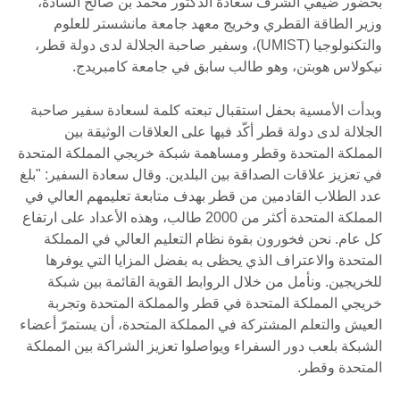
بحضور ضيفي الشرف سعادة الدكتور محمد بن صالح السادة،
وزير الطاقة القطري وخريج معهد جامعة مانشستر للعلوم
والتكنولوجيا (UMIST)، وسفير صاحبة الجلالة لدى دولة قطر،
نيكولاس هوبتن، وهو طالب سابق في جامعة كامبريدج.
وبدأت الأمسية بحفل استقبال تبعته كلمة لسعادة سفير صاحبة
الجلالة لدى دولة قطر أكّد فيها على العلاقات الوثيقة بين
المملكة المتحدة وقطر ومساهمة شبكة خريجي المملكة المتحدة
في تعزيز علاقات الصداقة بين البلدين. وقال سعادة السفير: "بلغ
عدد الطلاب القادمين من قطر بهدف متابعة تعليمهم العالي في
المملكة المتحدة أكثر من 2000 طالب، وهذه الأعداد على ارتفاع
كل عام. نحن فخورون بقوة نظام التعليم العالي في المملكة
المتحدة والاعتراف الذي يحظى به بفضل المزايا التي يوفرها
للخريجين. ونأمل من خلال الروابط القوية القائمة بين شبكة
خريجي المملكة المتحدة في قطر والمملكة المتحدة وتجربة
العيش والتعلم المشتركة في المملكة المتحدة، أن يستمرّ أعضاء
الشبكة بلعب دور السفراء ويواصلوا تعزيز الشراكة بين المملكة
المتحدة وقطر.