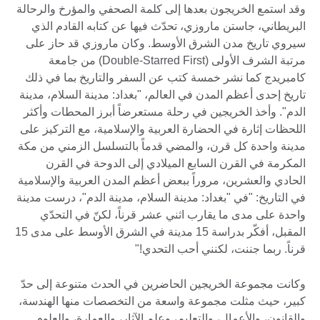
وقد استمع الخريجون بعدها إلى كلمة الصحفي والمؤرخ والرحالة
البريطاني، جاستن ماروزي، تحدّث فيها عن كتابه القادم الذي
سيروي تاريخ مدن الشرق الأوسط. وكان ماروزي قد حاز على
مرتبة الشرف الأولى (Double-Starred First) من جامعة
كامبريدج كما نشر خمسة كتب عن السفر والتاريخ بما في ذلك
تاريخ إحدى أعظم المدن في العالم، "بغداد: مدينة السلام، مدينة
الدم". وأخذ الخريجين في رحلة مستعرضاً أبرز المحطات وأكثر
اللحظات إثارة في الحضارة العربية والإسلامية، مع التركيز على
مدينة واحدة كل قرن، والمضي قدماً بالتسلسل الزمني من مكة
المكرمة في القرن السابع الميلادي إلى الدوحة في القرن
الحادي والعشرين، مروراً ببعض أعظم المدن العربية والإسلامية
في التاريخ: "في "بغداد: مدينة السلام، مدينة الدم"، درست مدينة
واحدة على مدى ما يقارب اثني عشر قرناً، لكنّ في التحدّي
المقبل، أفكّر بدراسة 15 مدينة في الشرق الأوسط على مدى 15
قرناً. ربما جننت، لكنني أحب التحدي!"
وكانت مجموعة الخريجين الحاضرين في الحدث متنوعة إلى حدّ
كبير، حيث مثلت مجموعة واسعة من التخصصات منها الهندسة،
والقانون، والأعمال، والتعليم، وعلم الآثار، والعمارة، والعلوم