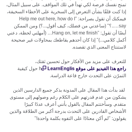
تمنح نفسك فرصة لكي تهدأ في تلك المواقف. على سبيل المثال،
إذا كنت قلقًا بشأن التعرض إلى السخرية على الأخطاء السخيفة،
فيمكنك أن تقول بصراحة: "Help me out here, how do I
say…..؟" (ساعدني من فضلك، كيف أقول...؟) ومن الممكن
أيضًا أن تقول: "Hang on, let me finish… (أمهلني لحظة، دعني
أكمل كلامي...)" إذا كان أحدهم يقاطعك بمحاولات غير صحيحة
لاستنتاج المعنى الذي تقصده.
للتعرف على مزيد من الأفكار حول تحسين ثقتك،
راجع هذا الفيديو على موقع LearnEnglis
h حول كيفية
التمرّن على التحدث خارج قاعة الدراسة.
لقد بدأت هذا المقال على المدونة بذكر جميع الدارسين الذين
يشكون من عدم قدرتهم على الكلام رغم وصولهم إلى مستوى
متقدم. وسأختتم المقال بالقول بأنني أعرف عددًا كبيرًا
الأشخاص القادرين على التحدث بدرجة أكبر من الطلاقة والذين
يقولون: "لم أكن معتادًا على التفوه بكلمة واحدة!"