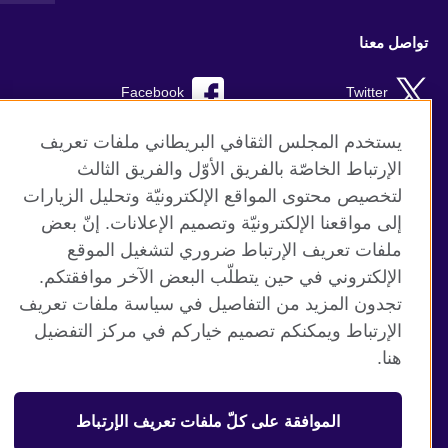
تواصل معنا
Facebook
Twitter
Instagram
RSS
يستخدم المجلس الثقافي البريطاني ملفات تعريف
الإرتباط الخاصّة بالفريق الأوّل والفريق الثالث
TikTok
لتخصيص محتوى المواقع الإلكترونيّة وتحليل الزيارات
إلى مواقعنا الإلكترونيّة وتصميم الإعلانات. إنّ بعض
ملفات تعريف الإرتباط ضروري لتشغيل الموقع
الإلكتروني في حين يتطلّب البعض الآخر موافقتكم.
موقع المجلس الثقافي البريطاني العالمي
تجدون المزيد من التفاصيل في سياسة ملفات تعريف
الخصوصية وشروط الاستخدام
الإرتباط ويمكنكم تصميم خياركم في مركز التفضيل
ملفات تعريف الإرتباط
هنا.
خريطة الموقع
الموافقة على كلّ ملفات تعريف الإرتباط
© 2026 British Council
منظمة المملكة المتحدة الدولية للعلاقات الثقافية والفرص