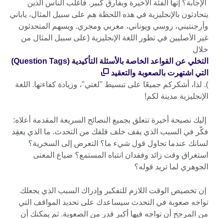
الإجابة؟ إنها الفئة الأخيرة وبفارق كبير. فأغلب الناس الذين
يتحادثون بالإنجليزية في هذه اللحظة هم على سبيل المثال، ياباني
وأرجنتيني، روسي ويوناني، مغربي ومجري. ويسهم المتحدثون
غير الأصليين في تطور اللغة الإنجليزية (على سبيل المثال من
خلال
التخلي عن القواعد الخاصة بالأسئلة التأكيدية (Question Tags)
التي اشتهرت بالصعوبة والتعقيد
). لذا، أشكركم جميعًا على تبسيط "لغتي"، وزيادة كفاءتها. اللغة
الإنجليزية مدينة لكم!
إليك نصيحة أخيرة تتعلق بجميع النصائح السريعة المقدمة أعلاه:
فكّر في السبب الذي يقف خلف قلقك من التحدث. ما الذي يعقِد
لسانك عندما تحاول قول شيء ما؟ التعرض إلى السخرية؟
استغراق وقت زائد وفقدان انتباه المستمع؟ ضياع المعنى
الجوهري لما تريد قوله؟
إن تخصيص الوقت اللازم للتفكير وإدراك السبب الذي يجعلك
تواجه صعوبة في التحدث سيساعدك على تحديد المواقف التي
من المرجح أن تواجه فيها أكبر قدر من الصعوبة. ثم يمكنك أن