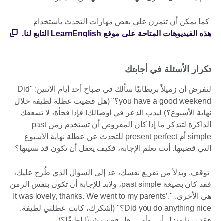
كما يمكن أن تتمرن على بعض مهارات التحدث باستخدام
هذه الفيديوهات المتاحة على موقع LearnEnglish التابع لنا.
تكرار الأسئلة في أجابتك
لنفرض أن زميلاً بريطانيًا سألك في صباح أحد أيام الاثنين: "Did
you have a good weekend؟" (هل قضيت عطلة لطيفة خلال
نهاية الأسبوع؟) ليدب الذعر في أوصالك! فإذا فجأة، لا تسعفك
الذاكرة لتتذكر ما إذا كان المفروض أن تستخدم زمن past
simple أم present perfect للتحدث عن عطلة نهاية الأسبوع
التي قضيتها. أنت تعلم الإجابة، فكيف يعقل أن تكون قد نسيتها؟
توقف. وبدلاً من تقريع نفسك، عد إلى السؤال الذي طُرح عليك،
فقد كان بصيغة past simple، ولابد للإجابة أن تكون بنفس الزمن
هي الأخرى. "It was lovely, thanks. We went to my parents’.
Did you do anything nice؟" (أشكرك، كانت عطلتي لطيفة.
فقد زرنا منزل أبي وأمي. هل فعلت شيئًا لطيفًا؟)