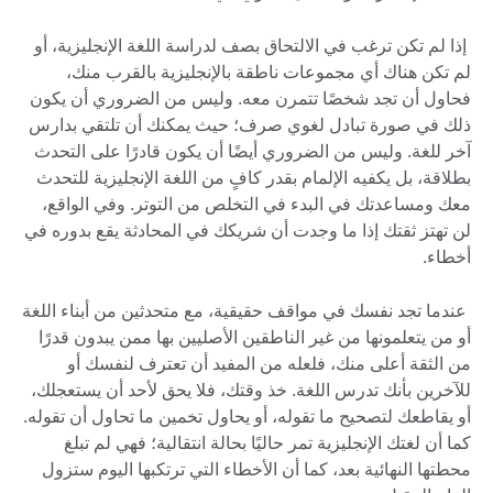
إذا لم تكن ترغب في الالتحاق بصف لدراسة اللغة الإنجليزية، أو
لم تكن هناك أي مجموعات ناطقة بالإنجليزية بالقرب منك،
فحاول أن تجد شخصًا تتمرن معه. وليس من الضروري أن يكون
ذلك في صورة تبادل لغوي صرف؛ حيث يمكنك أن تلتقي بدارس
آخر للغة. وليس من الضروري أيضًا أن يكون قادرًا على التحدث
بطلاقة، بل يكفيه الإلمام بقدر كافٍ من اللغة الإنجليزية للتحدث
معك ومساعدتك في البدء في التخلص من التوتر. وفي الواقع،
لن تهتز ثقتك إذا ما وجدت أن شريكك في المحادثة يقع بدوره في
أخطاء.
عندما تجد نفسك في مواقف حقيقية، مع متحدثين من أبناء اللغة
أو من يتعلمونها من غير الناطقين الأصليين بها ممن يبدون قدرًا
من الثقة أعلى منك، فلعله من المفيد أن تعترف لنفسك أو
للآخرين بأنك تدرس اللغة. خذ وقتك، فلا يحق لأحد أن يستعجلك،
أو يقاطعك لتصحيح ما تقوله، أو يحاول تخمين ما تحاول أن تقوله.
كما أن لغتك الإنجليزية تمر حاليًا بحالة انتقالية؛ فهي لم تبلغ
محطتها النهائية بعد، كما أن الأخطاء التي ترتكبها اليوم ستزول