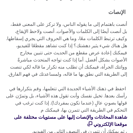
الإنصات
أنصت باهتمام إلى ما يقوله الناس، ولا تركز على المعنى فقط،
بل أنصت أيضًا إلى الكلمات والأصوات. أنصت ولاحظ الإيقاع،
وكيف ترتبط الكلمات معًا، وما هي الحروف التي يجري إسقاطها.
هل هناك شيء يثير دهشتك؟ إذا كنت تشاهد مقطعًا للفيديو،
فيمكنك إعادة عرض مقطع من الحديث حتى تتبين مخارج
الأصوات بشكل أفضل. أما إذا كنت تواجه المتحدث مباشرةً
وواتتك الجرأة، فيمكنك أن تطلب منه تكرار ما قاله لكي تنصت
إلى الطريقة التي نطق بها ما قاله، ولمساعدتك في فهم الفارق.
احفظ في ذهنك الأشياء الجديدة التي تتعلمها، وقم بتكرارها في
رأسك بعدها. تخيل نفسك وأنت تقول هذه الأشياء، بل وتمرّن على
قولها بصوتٍ عالٍ (عندما تكون بمفردك!). إذا كنت ترغب في
التحكم في الطريقة التي تتمرن بها، فيمكنك م
شاهدة المحادثات والإنصات إليها على مستويات مختلفة على
موقعنا الإلكتروني
، ثم يمكنك أن تتمرن في النصف الثاني من الفيديو.