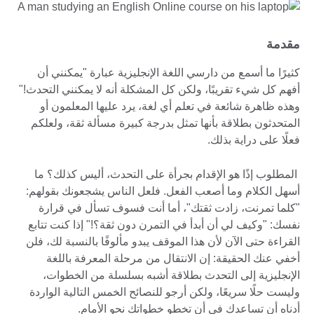
مقدمة
كثيرًا ما أسمع من دارسي اللغة الإنجليزية عبارة "يمكنني أن
أفهم كل شيء تقريبًا، ولكن كل المشكلة أنه لا يمكنني التحدث!"
وهذه ظاهرة شائعة في تعلم أي لغة، يرد عليها المعلمون أو
المتحدثون بطلاقة بأنها تمثل بدرجة كبيرة مسألة ثقة، ولعلكم
فعلًا على دراية بذلك.
المطلوب إذًا هو الإقدام بجرأة على التحدث، أليس كذلك؟ ما
أسهل الكلام وما أصعب الفعل. فلعل الناس يشجعونك بقولهم:
"كلما تمرنت، زادت ثقتك"، أما أنت فسوف تسأل في قرارة
نفسك: "وكيف لي أن أبدأ في التمرن دون ثقة؟!" إذا كنت تتابع
القراءة حتى الآن لأن هذا الموقف يبدو مألوفًا بالنسبة لك، فلن
أخفي عنك الحقيقة: إن الانتقال من مرحلة المعرفة باللغة
الإنجليزية إلى التحدث بطلاقة أشبه بسلسلة من الخطوات،
وليست حلًا سريعًا، ولكن أرجو للنصائح الخمس التالية الواردة
أدناه أن تساعدك في أن تخطو خطواتك نحو الأمام.