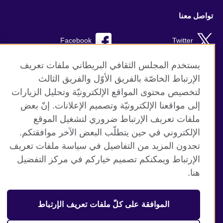
تواصل معنا
Facebook
Twitter
Instagram
RSS
يستخدم المجلس الثقافي البريطاني ملفات تعريف
الإرتباط الخاصّة بالفريق الأوّل والفريق الثالث
TikTok
لتخصيص محتوى المواقع الإلكترونيّة وتحليل الزيارات
إلى مواقعنا الإلكترونيّة وتصميم الإعلانات. إنّ بعض
ملفات تعريف الإرتباط ضروري لتشغيل الموقع
الإلكتروني في حين يتطلّب البعض الآخر موافقتكم.
موقع المجلس الثقافي البريطاني العالمي
تجدون المزيد من التفاصيل في سياسة ملفات تعريف
الخصوصية وشروط الاستخدام
الإرتباط ويمكنكم تصميم خياركم في مركز التفضيل
ملفات تعريف الإرتباط
هنا.
خريطة الموقع
الموافقة على كلّ ملفات تعريف الإرتباط
© 2026 British Council
منظمة المملكة المتحدة الدولية للعلاقات الثقافية والفرص