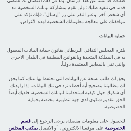
طلبات قد تنشأ عن هذا الإرسال، بما في ذلك الاتصال بك للمضي
قدما في تنفيذ طلبك؛ ولن نقوم بمشاركة بياناتك الشخصية مع
أي شخص آخر. وعبر النقر على زر "إرسال"، فإنك تؤكد على
موافقتك على معالجة معلوماتك الشخصية لهذه الأغراض.
حماية البيانات
يلتزم المجلس الثقافي البريطاني بقانون حماية البيانات المعمول
به في المملكة المتحدة وبالقوانين المطبقة في البلدان الآخرى
والتي تفي بالمعايير المعتمدة دولياً.
يحق لك طلب نسخة عن البيانات التي نحتفظ بها عنك، كما يحق
لك مطالبتنا بتصحيح أية أخطاء ترد في تلك البيانات. إذا راودتك
أي شكوك حول كيفية استخدامنا لبياناتك الشخصية، فلديك أيضاً
الحق بتقديم شكوى لدى جهة تنظيمية مختصة بحماية
الخصوصية.
للحصول على معلومات مفصلة، يرجى الرجوع إلى
قسم
الخصوصية
على موقعنا الالكتروني، أو الاتصال
بمكتب المجلس