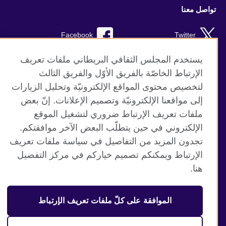
تواصل معنا
Facebook
Twitter
Instagram
RSS
يستخدم المجلس الثقافي البريطاني ملفات تعريف
الإرتباط الخاصّة بالفريق الأوّل والفريق الثالث
TikTok
لتخصيص محتوى المواقع الإلكترونيّة وتحليل الزيارات
إلى مواقعنا الإلكترونيّة وتصميم الإعلانات. إنّ بعض
ملفات تعريف الإرتباط ضروري لتشغيل الموقع
الإلكتروني في حين يتطلّب البعض الآخر موافقتكم.
موقع المجلس الثقافي البريطاني العالمي
تجدون المزيد من التفاصيل في سياسة ملفات تعريف
الخصوصية وشروط الاستخدام
الإرتباط ويمكنكم تصميم خياركم في مركز التفضيل
ملفات تعريف الإرتباط
هنا.
خريطة الموقع
الموافقة على كلّ ملفات تعريف الإرتباط
© 2026 British Council
منظمة المملكة المتحدة الدولية للعلاقات الثقافية والفرص
التعليمية. جمعية خيرية مسجلة تحت رقم 209131 (إنجلترا وويلز)