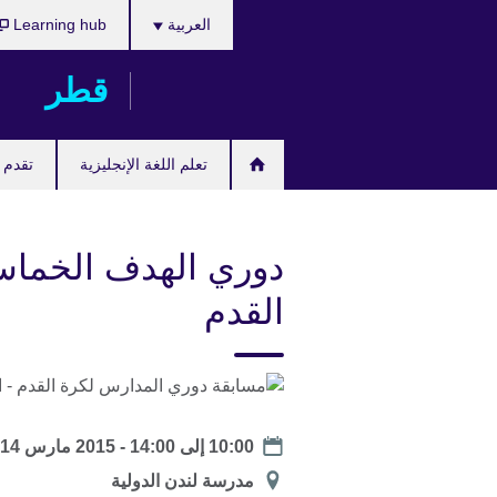
اختر
Skip
العربية
Learning hub
لغتك
to
main
قطر
content
تعلم اللغة الإنجليزية
تقدم ل
دوري الهدف الخماس
القدم
Date
10:00
إلى
14:00
- 2015 مارس 14 السبت
الموقع
مدرسة لندن الدولية