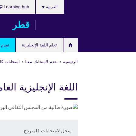
اختر
Skip
العربية
Learning hub
لغتك
to
main
قطر
content
تعلم اللغة الإنجليزية
تقدم ل
الرئيسية
تقدم لامتحانك معنا
امتحانات كام
اللغة الإنجليزية العام
سجل لامتحانات كامبردج