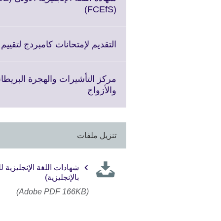
information
Click
(FCEfS)
available.
to
expand.
More
التقديم لإمتحانات كامبردج لتقييم
information
available.
مركز التأشيرات والهجرة البريطان
Click
والأزواج
to
expand.
More
information
تنزيل ملفات
available.
شهادات اللغة الإنجليزية 
بالإنجليزية)
(Adobe PDF 166KB)