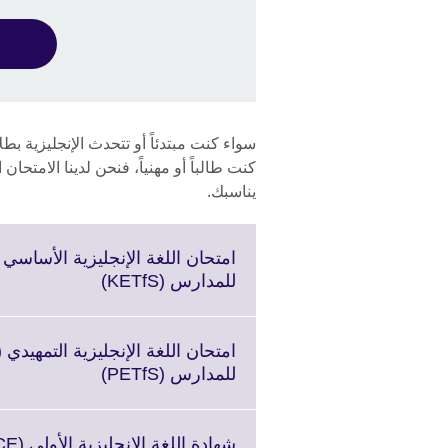
سواء كنت مبتدئاً أو تتحدث الإنجليزية ب
كنت طالباً أو مهنياً، فنحن لدينا الامتحان
يناسبك.
Click
للمدارس (KETfS)
to
expand.
More
information
Click
للمدارس (PETfS)
available.
to
expand.
More