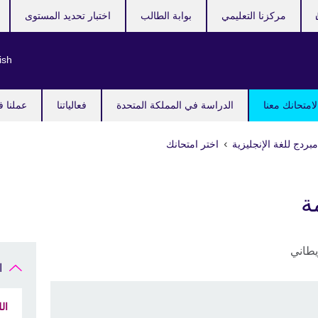
مركزنا التعليمي
بوابة الطالب
اختبار تحديد المستوى
ish
امتحانك معنا
الدراسة في المملكة المتحدة
فعالياتنا
عملنا ف
بردج للغة الإنجليزية
اختر امتحانك
ة
ا
ال