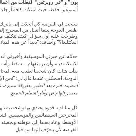
بون" و "غي روبرتس" لقطات من أعمال
أسبوعين فقط، حيث امتلأت كافة أرجاء
سنحت لي الفرصة كي أتحدّث إلى باتريك و
وطرحت عليه أول سؤال "كيف تتكيّف مع ه
اسكتلندا؟" وأضاف: "بعيداً عن هذه المبان
حدثته عن خبرتي الموسيقية وأخبرني أنه ت
الاسكتلندية، وأن برمنغهام، مسقط رأسه، 
بدأت هناك. كان شخصاً تطيب معه المحاد
الدوحة. أضحكني عندما قال لي: "نحن الإس
مصدر إلهام لي وأثار اهتمام الجميع.
كل منا لديه قدوة يحتذي بها وشخصية تلهم
المخرجين السينمائيين والموسيقيين الشبا
الأوسط، وعاد بعدها إلى موطنه وبجعبته ا
الفرصة لأن يتعرّف إليها من قبل.