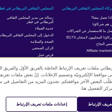
كاء المجلس الثقافي البريطاني
المجلس الثقافي البريطاني في قط
اذا تعمل معنا؟
رسالة من مدير المجلس الثقافي
البريطاني في قطر
 هم شركاؤنا
خدمة العملاء
صل بنا للاستفسار عن الشراكات
الدخول إلى المجلس الثقافي البريطان
اؤنا المحلييون لامتحان IELTS
الصحة والسلامة
ص النجاح
الركن الصحفي
Affiliate marketi
فرص عمل
المساواة والتنوع والإدماج
طاني ملفات تعريف الإرتباط الخاصّة بالفريق الأوّل والفريق 
 إلى مواقعنا الإلكترونيّة وتصميم الإعلانات. إنّ بعض ملفات تع
طلّب البعض الآخر موافقتكم. تجدون المزيد من التفاصيل في س
الخصوصية وشروط الاستخدام
ملفات تعريف الإرتباط
خريطة الموقع
كز التفضيل هنا.
عريف الإرتباط
إعدادات ملفات تعريف الإرتباط
مية. جمعية خيرية مسجلة تحت رقم 209131 (إنجلترا وويلز) وSC03773 (اسكتلندا).