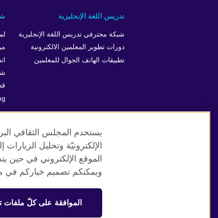
تدريس اللغة الإنجليزية
شر
شبكة محترفي تدريس اللغة الإنجليزية
لم
دورات تطوير المعلمين الالكترونية
من
تطبيقات الهاتف الجوال للمعلمين
ات
شرك
قص
ng
يستخدم المجلس الثقافي البري
الإلكترونيّة وتحليل الزيارات
الموقع الإلكتروني في حين يت
موقع المجلس الثقافي البريطاني العالمي
ويمكنكم تصميم خياركم في مر
© 2026 British Council
الموافقة على كلّ ملفات ت
منظمة المملكة المتحدة الدولية للعلاقات الثقافية والفرص التعلي