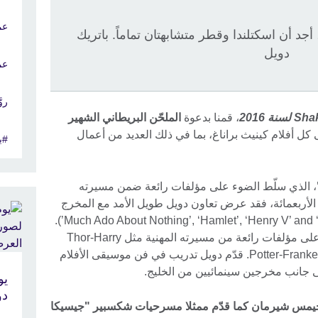
عم
أجد أن اسكتلندا وقطر متشابهتان تماماً. باتريك
دويل
عم
رو
ة 2016
، قمنا بدعوة
الملحّن البريطاني الشهير
 كل أفلام كينيث براناغ، بما في ذلك العديد من أعمال
#ب
، الذي سلّط الضوء على مؤلفات رائعة ضمن مسيرته
الأربعمائة، فقد عرض تعاون دويل طويل الأمد مع المخرج
كينيث براناغ أفلام مثل (‘Much Ado About Nothing’, ‘Hamlet’, ‘Henry V’ and ‘As You Like It’).
وكما ذكرنا فلقد سلّط حفل دويل الضوء على مؤلفات رائعة من مسيرته المهنية مثل Thor-Harry
Potter-Frankenstein-Cinderella-Planet of the Apes. قدّم دويل تدريب في فن موسيقى الأفلام
 جانب مخرجين سينمائيين من الخليج.
يو
دو
ي جيمس شيرمان كما قدّم ممثلا مسرحيات شكسبير "جيسيكا