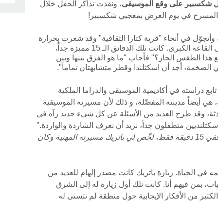
 شكسبير على وقع الموسيقى
، ونفذت تذاكر الحفل خلال
 المسرح في يوم العرض بمعجبي شكسبير!
أتجوّل في أنحاء "قرية كتارا الثقافية" وقد شعرت بحرارة
طقس الدوحة بينما أنتقل من المسرح إلى القاعة الكبرى. كانت تلك الدقائق الـ 15 مميزة جداً،
ذا الطقس الحار؟" فأجاب "ما هو الفرق بينها وبين
ي الضخمة، أجد أن اسكتلندا وقطر متشابهتان تماماً".
ابع دراسته في أكاديمية الموسيقى والدراما الملكية
هي أيضاً مدينته المفضّلة، و ذلك لأن مسيرته الموسيقية
ثة، وقد طرح العديد من الأسئلة عن كل شيء جديد رآه في
كتلنديين متطفلون جداً، نريد أن نعرف الشاردة والواردة."
أمضيت فترة بعد الظهر بطريقة مميزة، ففي 15 دقيقة فقط، لخّص لي باتريك مسيرته المهنية وكان
ه في الحياة. زيارة باتريك كانت مصدر إلهام للعديد من
ب، بمن فيهم أنا. كانت تلك أول زيارة له إلى الشرق
لكثير من الأفكار الإيجابية حول منطقة لم تتسنى له