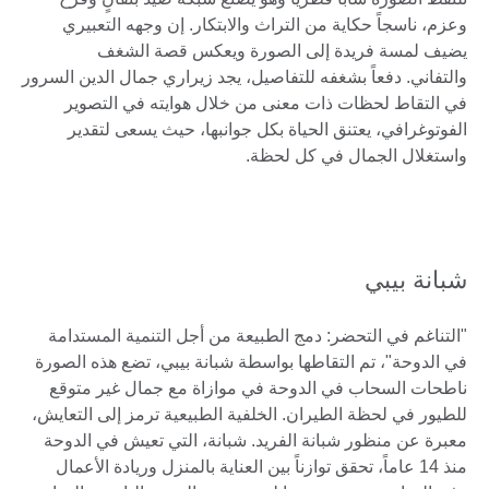
وعزم، ناسجاً حكاية من التراث والابتكار. إن وجهه التعبيري
يضيف لمسة فريدة إلى الصورة ويعكس قصة الشغف
والتفاني. دفعاً بشغفه للتفاصيل، يجد زيراري جمال الدين السرور
في التقاط لحظات ذات معنى من خلال هوايته في التصوير
الفوتوغرافي، يعتنق الحياة بكل جوانبها، حيث يسعى لتقدير
واستغلال الجمال في كل لحظة.
شبانة بيبي
"التناغم في التحضر: دمج الطبيعة من أجل التنمية المستدامة
في الدوحة"، تم التقاطها بواسطة شبانة بيبي، تضع هذه الصورة
ناطحات السحاب في الدوحة في موازاة مع جمال غير متوقع
للطيور في لحظة الطيران. الخلفية الطبيعية ترمز إلى التعايش،
معبرة عن منظور شبانة الفريد. شبانة، التي تعيش في الدوحة
منذ 14 عاماً، تحقق توازناً بين العناية بالمنزل وريادة الأعمال