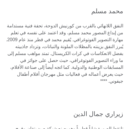
محمد مسلم
النفق اللانهائي بالقرب من كورنيش الدوحة، تحفة فنية مستدامة
من إبداع المصور محمد مسلم، وقد اعتمد على نفسه في تعلم
مهارة التصوير الفوتوغرافي. يُقيم محمد في قطر منذ عام 2009.
يُبرز النفق بزينته بالمظلات الملونة والنباتات، وتزداد جاذبيته
بفضل الانعكاسات في كرات الكريستال. تمتد مواهب مسلم إلى
ما وراء التصوير الفوتوغرافي، حيث حصل على جوائز في
المسابقات الوطنية والدولية. كما اتجه أيضاً إلى صناعة الأفلام،
حيث يعرض أعماله في فعاليات مثل مهرجان أفلام أطفال
جيفوني. ****
زيراري جمال الدين
تلتقط الصورة شاباً قطرياً وهو يصنع شبكة صيد بتفانٍ وفرح