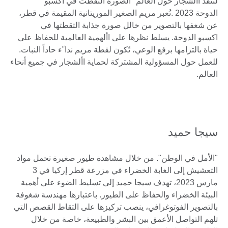
لننقذ األشجار حول العالم" الصورة التقطت في اكسبو
الدوحة 2023 .تُعبر مريم الصغير الموريتانية المقيمة في قطر،
عن شغفها بالتصوير من خالل صورة جذابة التقطتها في
اكسبو الدوحة. يسلط نظرها على األهمية العالمية للحفاظ على
حياة بالتزامها برفع الوعي، تُكون لقطة مريم ندا ًء حاداً النبات.
للعمل حول المسؤولية المشتركة لحماية األشجار في جميع أنحاء
العالم.
سيجا حميد
"الأمل في الوطن". من خلال مشاهدة طيور صغيرة تحمل مواد
التعشيش إلى الغابة الخضراء في مزرعة قطر إركيا في 3
مارس 2023، تهدف سيجا حميد إلى تسليط الضوء على أهمية
البيئة الخضراء والحفاظ على الطيور. باعتبارها مهندسة شغوفة
بالتصوير الفوتوغرافي، ينصب تركيزها على التقاط القصص التي
تلهم التواصل الأعمق بين البشر والطبيعة، خاصة من خلال