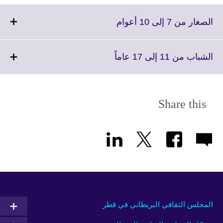
Click
الصغار من 7 إلى 10 أعوام
to
expand.
More
Click
الشباب من 11 إلى 17 عاماً
information
to
available.
expand.
More
information
Share this
available.
المجلس الثقافي البريطاني في قطر