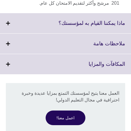
201 مرشح وأكثر لتقديم الامتحان كل عام.
Click
ماذا يمكننا القيام به لمؤسستك؟
to
expand.
More
Click
ملاحظات هامة
information
to
available.
expand.
More
Click
المكافآت والمزايا
information
to
available.
expand.
More
information
العمل معنا يتيح لمؤسستك التمتع بمزايا عديدة وخبرة
available.
احترافية في مجال التعليم الدولي!
اعمل معنا!