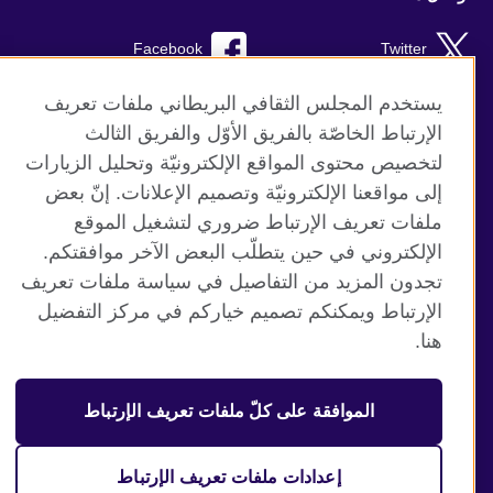
Facebook
Twitter
Instagram
RSS
يستخدم المجلس الثقافي البريطاني ملفات تعريف
الإرتباط الخاصّة بالفريق الأوّل والفريق الثالث
TikTok
لتخصيص محتوى المواقع الإلكترونيّة وتحليل الزيارات
إلى مواقعنا الإلكترونيّة وتصميم الإعلانات. إنّ بعض
ملفات تعريف الإرتباط ضروري لتشغيل الموقع
الإلكتروني في حين يتطلّب البعض الآخر موافقتكم.
موقع المجلس الثقافي البريطاني العالمي
تجدون المزيد من التفاصيل في سياسة ملفات تعريف
الخصوصية وشروط الاستخدام
الإرتباط ويمكنكم تصميم خياركم في مركز التفضيل
ملفات تعريف الإرتباط
هنا.
خريطة الموقع
الموافقة على كلّ ملفات تعريف الإرتباط
© 2026 British Council
منظمة المملكة المتحدة الدولية للعلاقات الثقافية والفرص
التعليمية. جمعية خيرية مسجلة تحت رقم 209131 (إنجلترا وويلز)
إعدادات ملفات تعريف الإرتباط
وSC03773 (اسكتلندا).