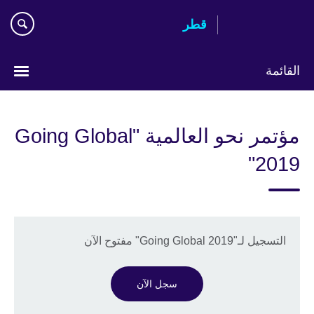
Skip
قطر
to
main
content
القائمة
اختر
لغتك
مؤتمر نحو العالمية "Going Global
2019"
التسجيل لـ"Going Global 2019" مفتوح الآن
سجل الآن