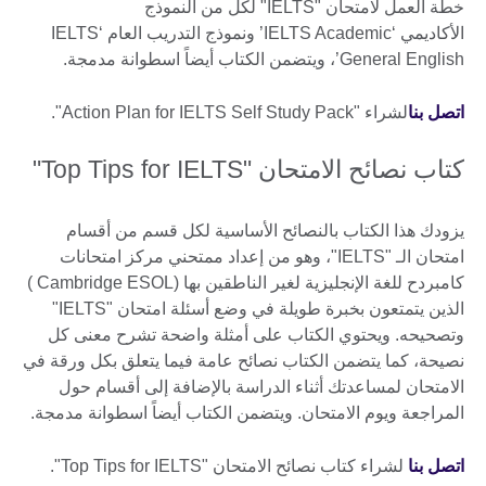
خطة العمل لامتحان "IELTS" لكل من النموذج
الأكاديمي ‘IELTS Academic’ ونموذج التدريب العام ‘IELTS
General English’، ويتضمن الكتاب أيضاً اسطوانة مدمجة.
اتصل بنا
لشراء "Action Plan for IELTS Self Study Pack".
كتاب نصائح الامتحان "Top Tips for IELTS"
يزودك هذا الكتاب بالنصائح الأساسية لكل قسم من أقسام
امتحان الـ "IELTS"، وهو من إعداد ممتحني مركز امتحانات
كامبردح للغة الإنجليزية لغير الناطقين بها (Cambridge ESOL )
الذين يتمتعون بخبرة طويلة في وضع أسئلة امتحان "IELTS"
وتصحيحه. ويحتوي الكتاب على أمثلة واضحة تشرح معنى كل
نصيحة، كما يتضمن الكتاب نصائح عامة فيما يتعلق بكل ورقة في
الامتحان لمساعدتك أثناء الدراسة بالإضافة إلى أقسام حول
المراجعة ويوم الامتحان. ويتضمن الكتاب أيضاً اسطوانة مدمجة.
اتصل بنا
لشراء كتاب نصائح الامتحان "Top Tips for IELTS".