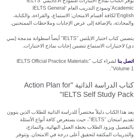
يوفر الكتاب نماذج اختبارات للنموذج الأكاديمي ‘IELTS
Academic’ونموذج التدريب العام ‘IELTS General
English’لكافة أقسام الامتحان: الاستماع، والقراءة، والكتابة،
والمحادثة، بالإضافة إلى عرض الإجابات وملاحظات الممتحنين.
يتضمن كتاب اختبار الايلتس "IELTS" أيضاً اسطوانة مدمجة (سي
دي) لاختبارات الاستماع تتضمن إجابات نماذج الاختبارات.
اتصل بنا
لشراء كتاب "IELTS Official Practice Materials:
Volume 1".
كتاب الدراسة الذاتية "Action Plan for
IELTS Self Study Pack"
يعد هذا الكتاب دليلاً مختصراً للدراسة الذاتية للطلاب الذين ينوون
تقديم امتحان "IELTS"، حيث يستعرض كافة أنواع الأسئلة
بالتفصيل ويزود الطلاب بخطة العمل النهائية، والنماذج،
والتدريبات المكثفة لتحقيق أعلى درجة في الامتحان. وتتوفر