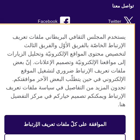
تواصل معنا
Facebook
Twitter
Instagram
RSS
يستخدم المجلس الثقافي البريطاني ملفات تعريف
الإرتباط الخاصّة بالفريق الأوّل والفريق الثالث
TikTok
لتخصيص محتوى المواقع الإلكترونيّة وتحليل الزيارات
إلى مواقعنا الإلكترونيّة وتصميم الإعلانات. إنّ بعض
ملفات تعريف الإرتباط ضروري لتشغيل الموقع
الإلكتروني في حين يتطلّب البعض الآخر موافقتكم.
موقع المجلس الثقافي البريطاني العالمي
تجدون المزيد من التفاصيل في سياسة ملفات تعريف
الخصوصية وشروط الاستخدام
الإرتباط ويمكنكم تصميم خياركم في مركز التفضيل
ملفات تعريف الإرتباط
هنا.
خريطة الموقع
الموافقة على كلّ ملفات تعريف الإرتباط
© 2026 British Council
منظمة المملكة المتحدة الدولية للعلاقات الثقافية والفرص
التعليمية. جمعية خيرية مسجلة تحت رقم 209131 (إنجلترا وويلز)