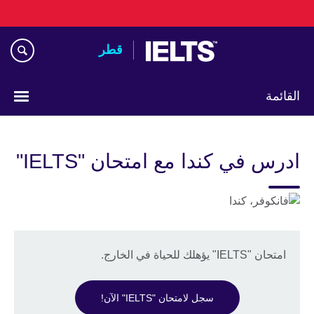
Skip
to
main
قطر
content
القائمة
اختر
لغتك
ادرس في كندا مع امتحان "IELTS"
امتحان "IELTS" يؤهلك للحياة في الخارج.
سجل لامتحان "IELTS" الآن!