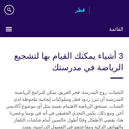
Skip
قطر
to
main
content
القائمة
اختر
لغتك
3 أشياء يمكنك القيام بها لتشجيع
الرياضة في مدرستك
التحيات. روح المدرسة. فخر الفريق. يمكن للبرامج الرياضية
المدرسية أن تبرز ردود فعل وسلوكيات إيجابية ملحوظة لدى
الشباب. تستحق الرياضة الاهتمام نفسه مثل أي موضوع أكاديمي
آخر. ومع ذلك، يكمن التحدي الحقيقي في أنه في يومنا وعصرنا
هذا، يقضي الأطفال وقتًا أطول جالسين أمام شاشات التلفاز
والهواتف الذكية ومقاعدهم في الفصول الدراسية. يشدد