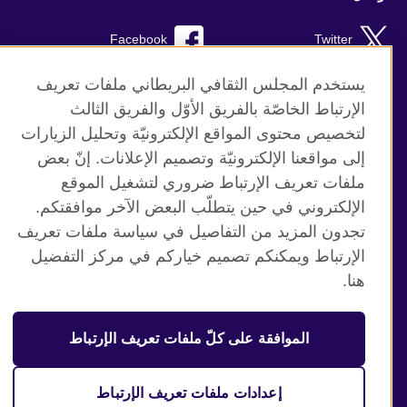
Facebook
Twitter
Instagram
RSS
يستخدم المجلس الثقافي البريطاني ملفات تعريف
الإرتباط الخاصّة بالفريق الأوّل والفريق الثالث
TikTok
لتخصيص محتوى المواقع الإلكترونيّة وتحليل الزيارات
إلى مواقعنا الإلكترونيّة وتصميم الإعلانات. إنّ بعض
ملفات تعريف الإرتباط ضروري لتشغيل الموقع
الإلكتروني في حين يتطلّب البعض الآخر موافقتكم.
موقع المجلس الثقافي البريطاني العالمي
تجدون المزيد من التفاصيل في سياسة ملفات تعريف
الخصوصية وشروط الاستخدام
الإرتباط ويمكنكم تصميم خياركم في مركز التفضيل
ملفات تعريف الإرتباط
هنا.
خريطة الموقع
الموافقة على كلّ ملفات تعريف الإرتباط
© 2026 British Council
منظمة المملكة المتحدة الدولية للعلاقات الثقافية والفرص
التعليمية. جمعية خيرية مسجلة تحت رقم 209131 (إنجلترا وويلز)
إعدادات ملفات تعريف الإرتباط
وSC03773 (اسكتلندا).