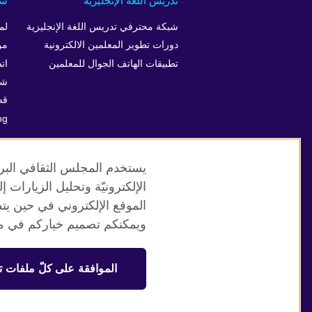
تدريس اللغة الإنجليزية
شر
شبكة محترفي تدريس اللغة الإنجليزية
لم
دورات تطوير المعلمين الالكترونية
من
تطبيقات الهاتف الجوال للمعلمين
ات
شرك
قص
ng
يستخدم المجلس الثقافي البري
الإلكترونيّة وتحليل الزيارات
الموقع الإلكتروني في حين يت
موقع المجلس الثقافي البريطاني العالمي
ويمكنكم تصميم خياركم في مر
© 2026 British Council
الموافقة على كلّ ملفات ت
منظمة المملكة المتحدة الدولية للعلاقات الثقافية والفرص التعلي