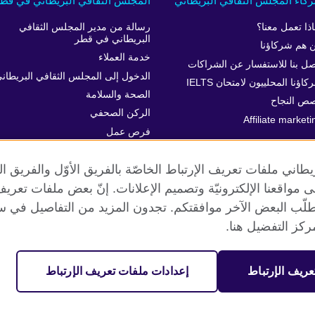
كاء المجلس الثقافي البريطاني
المجلس الثقافي البريطاني في قط
اذا تعمل معنا؟
رسالة من مدير المجلس الثقافي
البريطاني في قطر
 هم شركاؤنا
خدمة العملاء
صل بنا للاستفسار عن الشراكات
الدخول إلى المجلس الثقافي البريطان
اؤنا المحلييون لامتحان IELTS
الصحة والسلامة
ص النجاح
الركن الصحفي
Affiliate marketi
فرص عمل
المساواة والتنوع والإدماج
طاني ملفات تعريف الإرتباط الخاصّة بالفريق الأوّل والفريق 
 إلى مواقعنا الإلكترونيّة وتصميم الإعلانات. إنّ بعض ملفات تع
طلّب البعض الآخر موافقتكم. تجدون المزيد من التفاصيل في س
الخصوصية وشروط الاستخدام
ملفات تعريف الإرتباط
خريطة الموقع
كز التفضيل هنا.
عريف الإرتباط
إعدادات ملفات تعريف الإرتباط
مية. جمعية خيرية مسجلة تحت رقم 209131 (إنجلترا وويلز) وSC03773 (اسكتلندا).