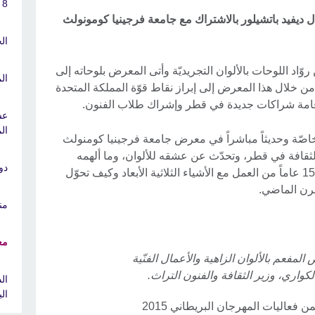
8 مارس
يفيد باتشيلور بالاشتراك مع جامعة فرجينيا كومونولث
ال
وّاد اللوحات بالألوان التجريديّة وأتى المعرض بلوحاته إلى
ال
ن خلال هذا المعرض إلى إبراز نقاط قوّة المملكة المتحدة
إقامة شراكات جديدة في قطر وإشراك طلاب الفنون.
عش
ال
لور في 21 أبريل جولة خاصّة وحديثاً مباشراً في معرض جامعة فرجينيا كومنولث
لثقافة في قطر، وتحدّث عن عشقه للألوان، وما ألهمه
دو
لابتكار أعماله الثنائية الأبعاد بعد أكثر من 15 عاماً من العمل مع الأشياء الثلاثية الأبعاد وكيف تحوّل
قرن الماضي.
من
مع
 المفعم بالألوان الزاهية والأعمال الفنّية
كواري، وزير الثقافة والفنون التراث.
ال
ال