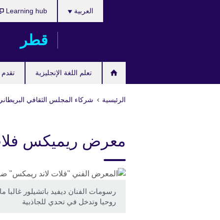
اختر
Skip
العربية
Learning hub
لغتك
to
main
قطر
content
تعلم اللغة الإنجليزية
تقدم ل
الرئيسية
شركاء المجلس الثقافي البريطاني
معرض ريميكس فلات
رسومات الفنان ديفيد باتشيلور غالبا م
روحيا وتدخل في تحدي للجاذبية