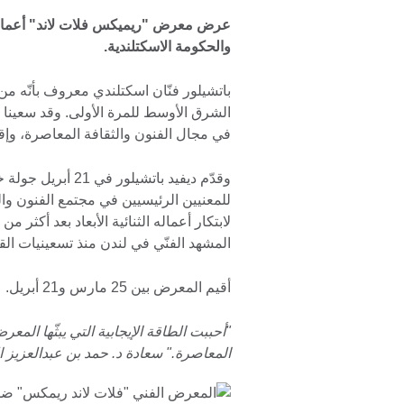
عرض معرض "ريميكس فلات لاند" أعمال د
والحكومة الاسكتلندية.
باتشيلور فنّان اسكتلندي معروف بأنّه من ر
الشرق الأوسط للمرة الأولى. وقد سعينا م
في مجال الفنون والثقافة المعاصرة، و
وقدّم ديفيد باتشي
للمعنيين الرئيسيين في مجتمع الفنون وا
المشهد الفنّي في لندن منذ تسعينيات ال
أقيم المعرض بين 25 مارس و21 أبريل.
"أحببت الطاقة الإيجابية التي يبثّها المعرض
المعاصرة." سعادة د. حمد بن عبدالعزيز ال