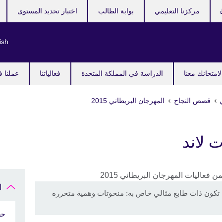
مركزنا التعليمي
بوابة الطالب
اختبار تحديد المستوى
ish
امتحانك معنا
الدراسة في المملكة المتحدة
فعالياتنا
عملنا ف
قصص النجاح
المهرجان البريطاني 2015
 لاند
ا
ا تكون ذات طابع مثالي خاص به: منحوتات وهمية متحرره
حف